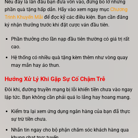
Nếu đây là lần đầu bạn đưa vốn vào, đừng bỏ lỡ những
phần quà tặng hấp dẫn. Hãy vào xem ngay mục
Chương
Trình Khuyến Mãi
để đọc kỹ các điều kiện. Bạn cần đăng
ký nhận thưởng trước khi đặt cược ván đầu tiên.
Phần thưởng cho lần nạp đầu tiên thường có giá trị rất
cao.
Hệ thống có nhiều quà tặng kèm thêm như vòng quay
may mắn hay áo thun.
Hướng Xử Lý Khi Gặp Sự Cố Chậm Trễ
Đôi khi, đường truyền mạng bị lỗi khiến tiền chưa vào ngay
lập tức. Bạn không cần phải quá lo lắng hay hoang mang.
Kiểm tra lại xem ứng dụng ngân hàng của bạn đã thực
sự trừ tiền chưa.
Nhắn tin ngay cho bộ phận chăm sóc khách hàng qua
khung chat trực tuyến.