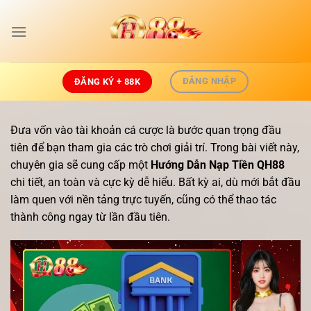
Bỏ
qua
nội
dung
ĐĂNG NHẬP
ĐĂNG KÝ + 88K
Đưa vốn vào tài khoản cá cược là bước quan trọng đầu
tiên để bạn tham gia các trò chơi giải trí. Trong bài viết này,
chuyên gia sẽ cung cấp một
Hướng Dẫn Nạp Tiền QH88
chi tiết, an toàn và cực kỳ dễ hiểu. Bất kỳ ai, dù mới bắt đầu
làm quen với nền tảng trực tuyến, cũng có thể thao tác
thành công ngay từ lần đầu tiên.