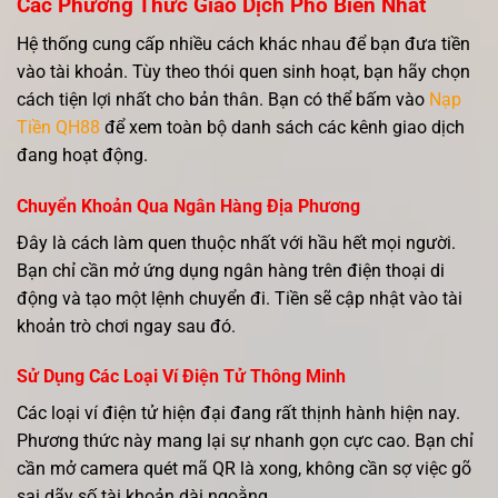
Các Phương Thức Giao Dịch Phổ Biến Nhất
Hệ thống cung cấp nhiều cách khác nhau để bạn đưa tiền
vào tài khoản. Tùy theo thói quen sinh hoạt, bạn hãy chọn
cách tiện lợi nhất cho bản thân. Bạn có thể bấm vào
Nạp
Tiền QH88
để xem toàn bộ danh sách các kênh giao dịch
đang hoạt động.
Chuyển Khoản Qua Ngân Hàng Địa Phương
Đây là cách làm quen thuộc nhất với hầu hết mọi người.
Bạn chỉ cần mở ứng dụng ngân hàng trên điện thoại di
động và tạo một lệnh chuyển đi. Tiền sẽ cập nhật vào tài
khoản trò chơi ngay sau đó.
Sử Dụng Các Loại Ví Điện Tử Thông Minh
Các loại ví điện tử hiện đại đang rất thịnh hành hiện nay.
Phương thức này mang lại sự nhanh gọn cực cao. Bạn chỉ
cần mở camera quét mã QR là xong, không cần sợ việc gõ
sai dãy số tài khoản dài ngoằng.