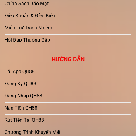
Chính Sách Bảo Mật
Điều Khoản & Điều Kiện
Miễn Trừ Trách Nhiệm
Hỏi Đáp Thường Gặp
HƯỚNG DẪN
Tải App QH88
Đăng Ký QH88
Đăng Nhập QH88
Nạp Tiền QH88
Rút Tiền Tại QH88
Chương Trình Khuyến Mãi