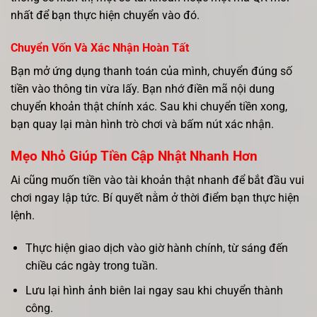
nhất để bạn thực hiện chuyển vào đó.
Chuyển Vốn Và Xác Nhận Hoàn Tất
Bạn mở ứng dụng thanh toán của mình, chuyển đúng số
tiền vào thông tin vừa lấy. Bạn nhớ điền mã nội dung
chuyển khoản thật chính xác. Sau khi chuyển tiền xong,
bạn quay lại màn hình trò chơi và bấm nút xác nhận.
Mẹo Nhỏ Giúp Tiền Cập Nhật Nhanh Hơn
Ai cũng muốn tiền vào tài khoản thật nhanh để bắt đầu vui
chơi ngay lập tức. Bí quyết nằm ở thời điểm bạn thực hiện
lệnh.
Thực hiện giao dịch vào giờ hành chính, từ sáng đến
chiều các ngày trong tuần.
Lưu lại hình ảnh biên lai ngay sau khi chuyển thành
công.