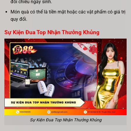
đối chiếu ngày sinh.
Món quà có thể là tiền mặt hoặc các vật phẩm có giá trị
quy đổi.
Sự Kiện Đua Top Nhận Thưởng Khủng
Sự Kiện Đua Top Nhận Thưởng Khủng