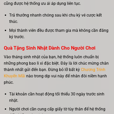
cũng được hệ thống ưu ái áp dụng liên tục.
Trả thưởng nhanh chóng sau khi chu kỳ vé cược kết
thúc.
Mọi thành viên đều được tham gia mà không cần đăng
ký trước.
Quà Tặng Sinh Nhật Dành Cho Người Chơi
Vào tháng sinh nhật của bạn, hệ thống luôn chuẩn bị
những phong bao lì xì đặc biệt. Đây là lời chúc mừng chân
thành nhất gửi đến bạn. Đừng bỏ lỡ bất kỳ
Chương Trình
Khuyến Mãi
nào trong dịp vui này để nhân đôi niềm hạnh
phúc.
Tài khoản cần hoạt động tối thiểu 30 ngày trước sinh
nhật.
Người chơi cần cung cấp giấy tờ tùy thân để hệ thống