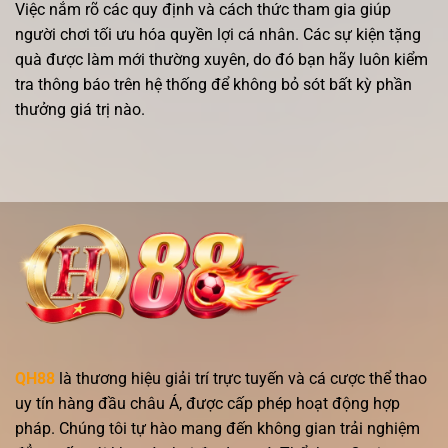
Việc nắm rõ các quy định và cách thức tham gia giúp
người chơi tối ưu hóa quyền lợi cá nhân. Các sự kiện tặng
quà được làm mới thường xuyên, do đó bạn hãy luôn kiểm
tra thông báo trên hệ thống để không bỏ sót bất kỳ phần
thưởng giá trị nào.
QH88
là thương hiệu giải trí trực tuyến và cá cược thể thao
uy tín hàng đầu châu Á, được cấp phép hoạt động hợp
pháp. Chúng tôi tự hào mang đến không gian trải nghiệm