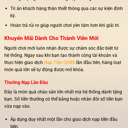
Tri ân khách hàng thân thiết thông qua các sự kiện định
kỳ.
Hoàn trả rủi ro giúp người chơi yên tâm hơn khi giải trí.
Khuyến Mãi Dành Cho Thành Viên Mới
Người chơi mới luôn nhận được sự chăm sóc đặc biệt từ
hệ thống. Ngay sau khi bạn tạo thành công tài khoản và
thực hiện giao dịch
Nạp Tiền QH88
lần đầu tiên, hàng loạt
món quà lớn sẽ tự động được mở khóa.
Thưởng Nạp Lần Đầu
Đây là món quà chào sân lớn nhất mà hệ thống dành tặng
bạn. Số tiền thưởng có thể bằng hoặc nhân đôi số tiền bạn
vừa nạp vào.
Áp dụng duy nhất một lần cho giao dịch nạp tiền đầu
tiên.