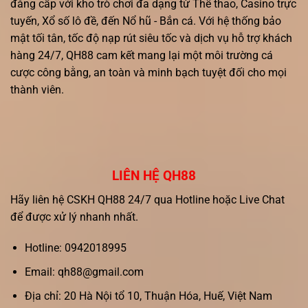
đẳng cấp với kho trò chơi đa dạng từ Thể thao, Casino trực
tuyến, Xổ số lô đề, đến Nổ hũ - Bắn cá. Với hệ thống bảo
mật tối tân, tốc độ nạp rút siêu tốc và dịch vụ hỗ trợ khách
hàng 24/7, QH88 cam kết mang lại một môi trường cá
cược công bằng, an toàn và minh bạch tuyệt đối cho mọi
thành viên.
LIÊN HỆ QH88
Hãy liên hệ CSKH QH88 24/7 qua Hotline hoặc Live Chat
để được xử lý nhanh nhất.
Hotline: 0942018995
Email:
qh88@gmail.com
Địa chỉ: 20 Hà Nội tổ 10, Thuận Hóa, Huế, Việt Nam