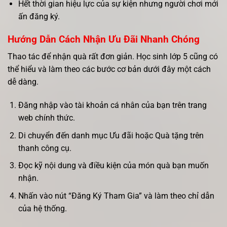
Hết thời gian hiệu lực của sự kiện nhưng người chơi mới
ấn đăng ký.
Hướng Dẫn Cách Nhận Ưu Đãi Nhanh Chóng
Thao tác để nhận quà rất đơn giản. Học sinh lớp 5 cũng có
thể hiểu và làm theo các bước cơ bản dưới đây một cách
dễ dàng.
Đăng nhập vào tài khoản cá nhân của bạn trên trang
web chính thức.
Di chuyển đến danh mục Ưu đãi hoặc Quà tặng trên
thanh công cụ.
Đọc kỹ nội dung và điều kiện của món quà bạn muốn
nhận.
Nhấn vào nút “Đăng Ký Tham Gia” và làm theo chỉ dẫn
của hệ thống.