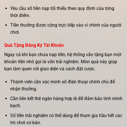
Yêu cầu số tiền nạp tối thiểu theo quy định của từng
thời điểm.
Tiền thưởng được cộng trực tiếp vào ví chính của người
chơi.
Quà Tặng Đăng Ký Tài Khoản
Ngay cả khi bạn chưa nạp tiền, hệ thống vẫn tặng bạn một
khoản tiền nhỏ gọi là vốn trải nghiệm. Món quà này giúp
bạn làm quen với giao diện và cách đặt cược.
Thành viên cần xác minh số điện thoại chính chủ để
nhận thưởng.
Cần liên kết thẻ ngân hàng hợp lệ để đảm bảo tính minh
bạch.
Số tiền trải nghiệm có thể dùng để tham gia hầu hết các
trò chơi cơ bản.