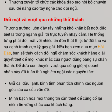
Thường xuyên tổ chức các khóa đào tạo nội bộ chuyên
sâu để nâng cao tay nghề cho đội ngũ.
Đối mặt và vượt qua những thử thách
Thương trường luôn đầy rẫy những khó khăn bất ngờ, đặc
biệt là trong ngành giải trí trực tuyến nhạy cảm. Hệ thống
từng phải đối mặt với nhiều tin đồn thất thiệt từ đối thủ và
sự cạnh tranh cực kỳ gay gắt. Nếu bạn xem qua mục
Hỏi
Đáp
, bạn sẽ thấy cách đội ngũ chăm sóc khách hàng giải
quyết triệt để mọi khúc mắc của người dùng bằng sự chân
thành. Để đưa con thuyền vượt qua sóng gió, vị doanh
nhân này đã tuân thủ nghiêm ngặt các nguyên tắc:
Giữ cái đầu lạnh, bình tĩnh phân tích chính xác nguồn
gốc sâu xa của vấn đề.
Minh bạch hóa mọi thông tin cần thiết để củng cố lại
niềm tin vững chắc của khách hàng.