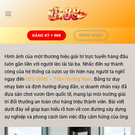
Bỏ
qua
nội
dung
ĐĂNG NHẬP
ĐĂNG KÝ + 88K
Hình ảnh của một thương hiệu giải trí trực tuyến hàng đầu
luôn gắn liền với người lèo lái tài ba. Nhắc đến sự thành
công của hệ thống cá cược uy tín hiện nay, người ta nghĩ
ngay đến
CEO QH88 – Trầm Vương Nam
. Bằng tư duy
nhạy bén và định hướng đúng đắn, vị doanh nhân này đã
đưa sân chơi vươn tầm quốc tế, mang lại môi trường giải
trí đổi thưởng an toàn cho hàng triệu thành viên. Bài viết
dưới đây sẽ giúp bạn hiểu rõ hơn về con đường xây dựng
sự nghiệp và phong cách làm việc đầy cảm hứng của ông.