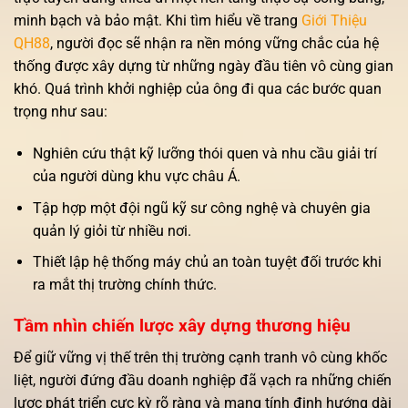
minh bạch và bảo mật. Khi tìm hiểu về trang
Giới Thiệu
QH88
, người đọc sẽ nhận ra nền móng vững chắc của hệ
thống được xây dựng từ những ngày đầu tiên vô cùng gian
khó. Quá trình khởi nghiệp của ông đi qua các bước quan
trọng như sau:
Nghiên cứu thật kỹ lưỡng thói quen và nhu cầu giải trí
của người dùng khu vực châu Á.
Tập hợp một đội ngũ kỹ sư công nghệ và chuyên gia
quản lý giỏi từ nhiều nơi.
Thiết lập hệ thống máy chủ an toàn tuyệt đối trước khi
ra mắt thị trường chính thức.
Tầm nhìn chiến lược xây dựng thương hiệu
Để giữ vững vị thế trên thị trường cạnh tranh vô cùng khốc
liệt, người đứng đầu doanh nghiệp đã vạch ra những chiến
lược phát triển cực kỳ rõ ràng và mang tính định hướng dài