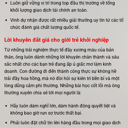
Luôn giữ vững vị trí trong top đầu thị trường về tổng
khối lượng giao dịch tài chính an toàn.
Vinh dự nhận được rất nhiều giải thưởng uy tín từ các tổ
chức đánh giá chất lượng quốc tế.
Lời khuyên đắt giá cho giới trẻ khởi nghiệp
Từ những trải nghiệm thực tế đầy xương máu của bản
thân, ông luôn dành những lời khuyên chân thành và sâu
sắc nhất cho các bạn trẻ đang ấp ủ giấc mơ làm kinh
doanh. Con đường đi đến thành công thực sự không hề
trải đầy hoa hồng, mà nó đòi hỏi sự kiên trì bền bỉ và một
lòng dũng cảm phi thường. Những bài học cốt lõi mà ông
thường xuyên chia sẻ tới mọi người là:
Hãy luôn dám nghĩ lớn, dám hành động quyết liệt và
không bao giờ run sợ trước thất bại.
Phải luôn đặt chữ tín lên hàng đầu trong mọi giao dịch